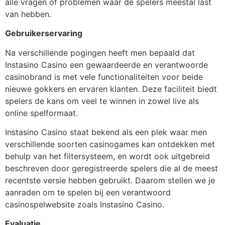
alle vragen of problemen waar de spelers meestal last
van hebben.
Gebruikerservaring
Na verschillende pogingen heeft men bepaald dat
Instasino Casino een gewaardeerde en verantwoorde
casinobrand is met vele functionaliteiten voor beide
nieuwe gokkers en ervaren klanten. Deze faciliteit biedt
spelers de kans om veel te winnen in zowel live als
online spelformaat.
Instasino Casino staat bekend als een plek waar men
verschillende soorten casinogames kan ontdekken met
behulp van het filtersysteem, en wordt ook uitgebreid
beschreven door geregistreerde spelers die al de meest
recentste versie hebben gebruikt. Daarom stellen we je
aanraden om te spelen bij een verantwoord
casinospelwebsite zoals Instasino Casino.
Evaluatie