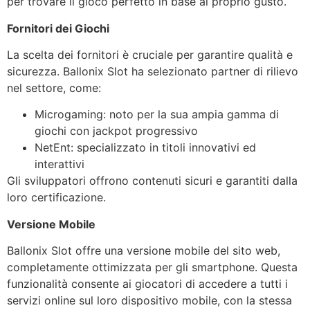
per trovare il gioco perfetto in base al proprio gusto.
Fornitori dei Giochi
La scelta dei fornitori è cruciale per garantire qualità e
sicurezza. Ballonix Slot ha selezionato partner di rilievo
nel settore, come:
Microgaming: noto per la sua ampia gamma di
giochi con jackpot progressivo
NetEnt: specializzato in titoli innovativi ed
interattivi
Gli sviluppatori offrono contenuti sicuri e garantiti dalla
loro certificazione.
Versione Mobile
Ballonix Slot offre una versione mobile del sito web,
completamente ottimizzata per gli smartphone. Questa
funzionalità consente ai giocatori di accedere a tutti i
servizi online sul loro dispositivo mobile, con la stessa