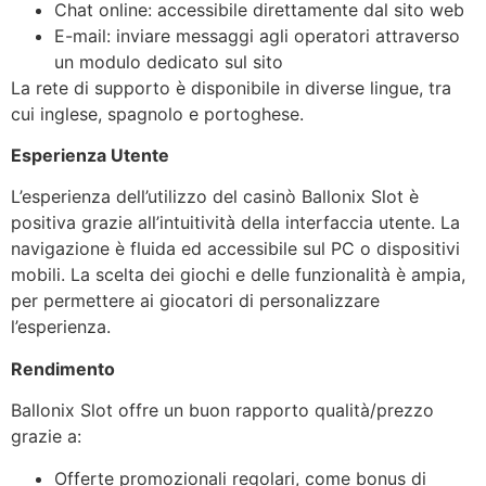
Chat online: accessibile direttamente dal sito web
E-mail: inviare messaggi agli operatori attraverso
un modulo dedicato sul sito
La rete di supporto è disponibile in diverse lingue, tra
cui inglese, spagnolo e portoghese.
Esperienza Utente
L’esperienza dell’utilizzo del casinò Ballonix Slot è
positiva grazie all’intuitività della interfaccia utente. La
navigazione è fluida ed accessibile sul PC o dispositivi
mobili. La scelta dei giochi e delle funzionalità è ampia,
per permettere ai giocatori di personalizzare
l’esperienza.
Rendimento
Ballonix Slot offre un buon rapporto qualità/prezzo
grazie a:
Offerte promozionali regolari, come bonus di