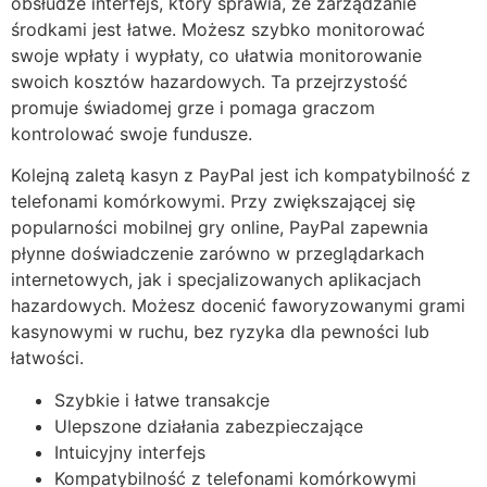
obsłudze interfejs, który sprawia, że zarządzanie
środkami jest łatwe. Możesz szybko monitorować
swoje wpłaty i wypłaty, co ułatwia monitorowanie
swoich kosztów hazardowych. Ta przejrzystość
promuje świadomej grze i pomaga graczom
kontrolować swoje fundusze.
Kolejną zaletą kasyn z PayPal jest ich kompatybilność z
telefonami komórkowymi. Przy zwiększającej się
popularności mobilnej gry online, PayPal zapewnia
płynne doświadczenie zarówno w przeglądarkach
internetowych, jak i specjalizowanych aplikacjach
hazardowych. Możesz docenić faworyzowanymi grami
kasynowymi w ruchu, bez ryzyka dla pewności lub
łatwości.
Szybkie i łatwe transakcje
Ulepszone działania zabezpieczające
Intuicyjny interfejs
Kompatybilność z telefonami komórkowymi