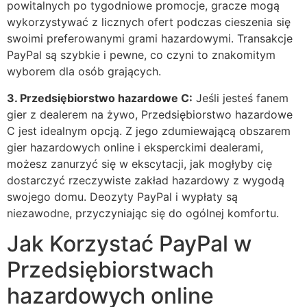
powitalnych po tygodniowe promocje, gracze mogą
wykorzystywać z licznych ofert podczas cieszenia się
swoimi preferowanymi grami hazardowymi. Transakcje
PayPal są szybkie i pewne, co czyni to znakomitym
wyborem dla osób grających.
3. Przedsiębiorstwo hazardowe C:
Jeśli jesteś fanem
gier z dealerem na żywo, Przedsiębiorstwo hazardowe
C jest idealnym opcją. Z jego zdumiewającą obszarem
gier hazardowych online i eksperckimi dealerami,
możesz zanurzyć się w ekscytacji, jak mogłyby cię
dostarczyć rzeczywiste zakład hazardowy z wygodą
swojego domu. Deozyty PayPal i wypłaty są
niezawodne, przyczyniając się do ogólnej komfortu.
Jak Korzystać PayPal w
Przedsiębiorstwach
hazardowych online