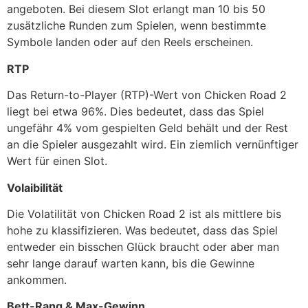
angeboten. Bei diesem Slot erlangt man 10 bis 50
zusätzliche Runden zum Spielen, wenn bestimmte
Symbole landen oder auf den Reels erscheinen.
RTP
Das Return-to-Player (RTP)-Wert von Chicken Road 2
liegt bei etwa 96%. Dies bedeutet, dass das Spiel
ungefähr 4% vom gespielten Geld behält und der Rest
an die Spieler ausgezahlt wird. Ein ziemlich vernünftiger
Wert für einen Slot.
Volaibilität
Die Volatilität von Chicken Road 2 ist als mittlere bis
hohe zu klassifizieren. Was bedeutet, dass das Spiel
entweder ein bisschen Glück braucht oder aber man
sehr lange darauf warten kann, bis die Gewinne
ankommen.
Bett-Rang & Max-Gewinn