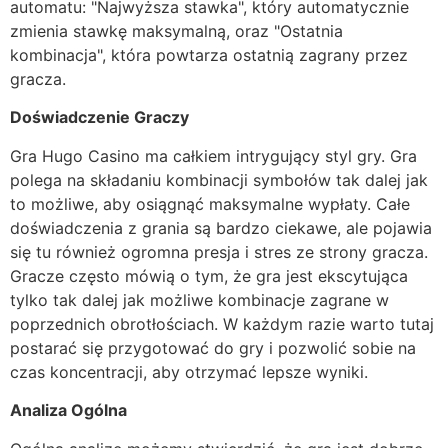
automatu: "Najwyższa stawka", który automatycznie
zmienia stawkę maksymalną, oraz "Ostatnia
kombinacja", która powtarza ostatnią zagrany przez
gracza.
Doświadczenie Graczy
Gra Hugo Casino ma całkiem intrygujący styl gry. Gra
polega na składaniu kombinacji symbołów tak dalej jak
to możliwe, aby osiągnąć maksymalne wypłaty. Całe
doświadczenia z grania są bardzo ciekawe, ale pojawia
się tu również ogromna presja i stres ze strony gracza.
Gracze często mówią o tym, że gra jest ekscytująca
tylko tak dalej jak możliwe kombinacje zagrane w
poprzednich obrotłościach. W każdym razie warto tutaj
postarać się przygotować do gry i pozwolić sobie na
czas koncentracji, aby otrzymać lepsze wyniki.
Analiza Ogólna