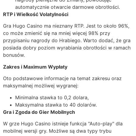
automatycznie otwarcie darmowe obrotłości.
RTP i Wielkość Volatylności
Gra Hugo Casino ma nieznany RTP. Jest to około 96%,
co może zmienić się na mniej więcej 98% przy
przypisaniu nagrody do Hrabiego. Warto dodać, że gra
posiada dobry poziom wyrabiania obrotłości w ramach
bonusów.
Zakres i Maximum Wypłaty
Oto podstawowe informacje na temat zakresu oraz
maksymalnej możliwej wygranej:
Minimalna stawka to 0,2 dolara,
Maksymalna stawka to 40 dolarów.
Gra i Zgoda do Gier Mobilnych
W grze Hugo Casino istnieje funkcja "Auto-play" dla
mobilnej wersji gry. Możliwe są dwa typy trybu