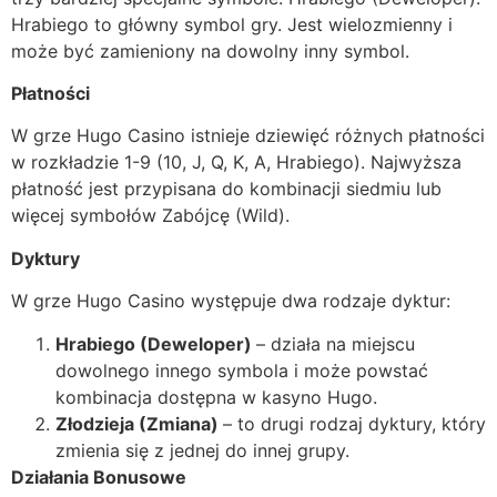
Hrabiego to główny symbol gry. Jest wielozmienny i
może być zamieniony na dowolny inny symbol.
Płatności
W grze Hugo Casino istnieje dziewięć różnych płatności
w rozkładzie 1-9 (10, J, Q, K, A, Hrabiego). Najwyższa
płatność jest przypisana do kombinacji siedmiu lub
więcej symbołów Zabójcę (Wild).
Dyktury
W grze Hugo Casino występuje dwa rodzaje dyktur:
Hrabiego (Deweloper)
– działa na miejscu
dowolnego innego symbola i może powstać
kombinacja dostępna w kasyno Hugo.
Złodzieja (Zmiana)
– to drugi rodzaj dyktury, który
zmienia się z jednej do innej grupy.
Działania Bonusowe