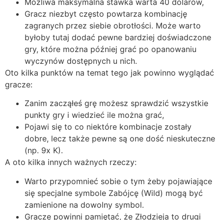
Możliwa maksymalna stawka warta 40 dolarów,
Gracz niezbyt często powtarza kombinację
zagranych przez siebie obrotłości. Może warto
byłoby tutaj dodać pewne bardziej doświadczone
gry, które można później grać po opanowaniu
wyczynów dostępnych u nich.
Oto kilka punktów na temat tego jak powinno wyglądać
gracze:
Zanim zacząłeś grę możesz sprawdzić wszystkie
punkty gry i wiedzieć ile można grać,
Pojawi się to co niektóre kombinacje zostały
dobre, lecz także pewne są one dość nieskuteczne
(np. 9x K).
A oto kilka innych ważnych rzeczy:
Warto przypomnieć sobie o tym żeby pojawiające
się specjalne symbole Zabójcę (Wild) mogą być
zamienione na dowolny symbol.
Gracze powinni pamiętać, że Złodzieja to drugi