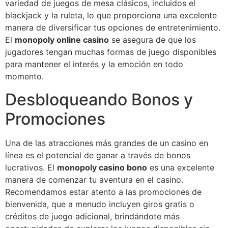
variedad de juegos de mesa clásicos, incluidos el
blackjack y la ruleta, lo que proporciona una excelente
manera de diversificar tus opciones de entretenimiento.
El
monopoly online casino
se asegura de que los
jugadores tengan muchas formas de juego disponibles
para mantener el interés y la emoción en todo
momento.
Desbloqueando Bonos y
Promociones
Una de las atracciones más grandes de un casino en
línea es el potencial de ganar a través de bonos
lucrativos. El
monopoly casino bono
es una excelente
manera de comenzar tu aventura en el casino.
Recomendamos estar atento a las promociones de
bienvenida, que a menudo incluyen giros gratis o
créditos de juego adicional, brindándote más