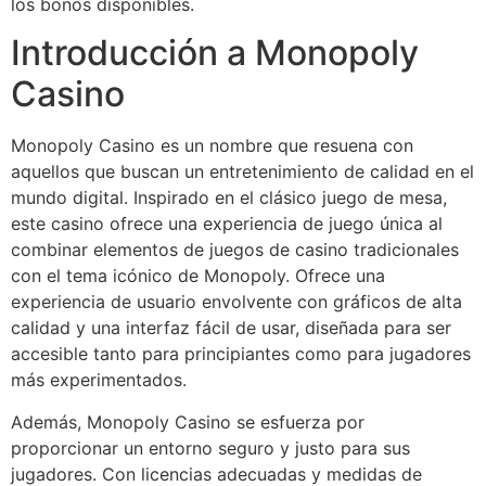
los bonos disponibles.
Introducción a Monopoly
Casino
Monopoly Casino es un nombre que resuena con
aquellos que buscan un entretenimiento de calidad en el
mundo digital. Inspirado en el clásico juego de mesa,
este casino ofrece una experiencia de juego única al
combinar elementos de juegos de casino tradicionales
con el tema icónico de Monopoly. Ofrece una
experiencia de usuario envolvente con gráficos de alta
calidad y una interfaz fácil de usar, diseñada para ser
accesible tanto para principiantes como para jugadores
más experimentados.
Además, Monopoly Casino se esfuerza por
proporcionar un entorno seguro y justo para sus
jugadores. Con licencias adecuadas y medidas de