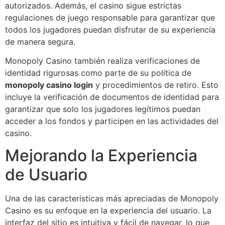
autorizados. Además, el casino sigue estrictas
regulaciones de juego responsable para garantizar que
todos los jugadores puedan disfrutar de su experiencia
de manera segura.
Monopoly Casino también realiza verificaciones de
identidad rigurosas como parte de su política de
monopoly casino login
y procedimientos de retiro. Esto
incluye la verificación de documentos de identidad para
garantizar que solo los jugadores legítimos puedan
acceder a los fondos y participen en las actividades del
casino.
Mejorando la Experiencia
de Usuario
Una de las características más apreciadas de Monopoly
Casino es su enfoque en la experiencia del usuario. La
interfaz del sitio es intuitiva y fácil de navegar, lo que