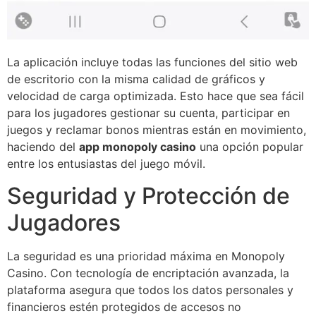
La aplicación incluye todas las funciones del sitio web
de escritorio con la misma calidad de gráficos y
velocidad de carga optimizada. Esto hace que sea fácil
para los jugadores gestionar su cuenta, participar en
juegos y reclamar bonos mientras están en movimiento,
haciendo del
app monopoly casino
una opción popular
entre los entusiastas del juego móvil.
Seguridad y Protección de
Jugadores
La seguridad es una prioridad máxima en Monopoly
Casino. Con tecnología de encriptación avanzada, la
plataforma asegura que todos los datos personales y
financieros estén protegidos de accesos no