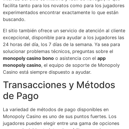
facilita tanto para los novatos como para los jugadores
experimentados encontrar exactamente lo que están
buscando.
El sitio también ofrece un servicio de atención al cliente
excepcional, disponible para ayudar a los jugadores las
24 horas del día, los 7 días de la semana. Ya sea para
solucionar problemas técnicos, preguntas sobre el
monopoly casino bono
o asistencia con el
app
monopoly casino
, el equipo de soporte de Monopoly
Casino está siempre dispuesto a ayudar.
Transacciones y Métodos
de Pago
La variedad de métodos de pago disponibles en
Monopoly Casino es uno de sus puntos fuertes. Los
jugadores pueden elegir entre una gama de opciones