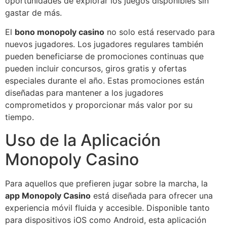
oportunidades de explorar los juegos disponibles sin
gastar de más.
El
bono monopoly casino
no solo está reservado para
nuevos jugadores. Los jugadores regulares también
pueden beneficiarse de promociones continuas que
pueden incluir concursos, giros gratis y ofertas
especiales durante el año. Estas promociones están
diseñadas para mantener a los jugadores
comprometidos y proporcionar más valor por su
tiempo.
Uso de la Aplicación
Monopoly Casino
Para aquellos que prefieren jugar sobre la marcha, la
app Monopoly Casino
está diseñada para ofrecer una
experiencia móvil fluida y accesible. Disponible tanto
para dispositivos iOS como Android, esta aplicación