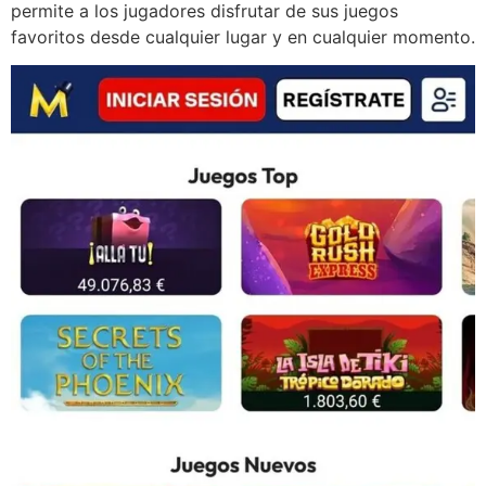
permite a los jugadores disfrutar de sus juegos
favoritos desde cualquier lugar y en cualquier momento.