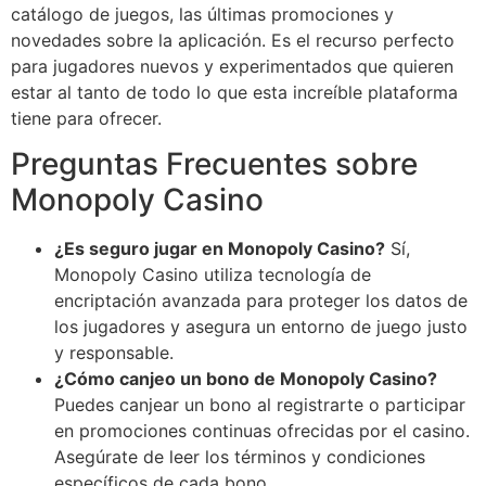
catálogo de juegos, las últimas promociones y
novedades sobre la aplicación. Es el recurso perfecto
para jugadores nuevos y experimentados que quieren
estar al tanto de todo lo que esta increíble plataforma
tiene para ofrecer.
Preguntas Frecuentes sobre
Monopoly Casino
¿Es seguro jugar en Monopoly Casino?
Sí,
Monopoly Casino utiliza tecnología de
encriptación avanzada para proteger los datos de
los jugadores y asegura un entorno de juego justo
y responsable.
¿Cómo canjeo un bono de Monopoly Casino?
Puedes canjear un bono al registrarte o participar
en promociones continuas ofrecidas por el casino.
Asegúrate de leer los términos y condiciones
específicos de cada bono.