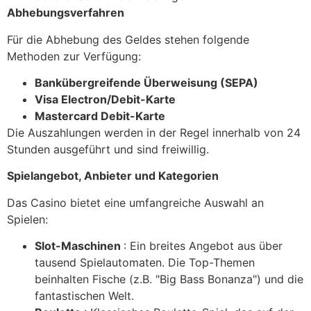
Abhebungsverfahren
Für die Abhebung des Geldes stehen folgende
Methoden zur Verfügung:
Bankübergreifende Überweisung (SEPA)
Visa Electron/Debit-Karte
Mastercard Debit-Karte
Die Auszahlungen werden in der Regel innerhalb von 24
Stunden ausgeführt und sind freiwillig.
Spielangebot, Anbieter und Kategorien
Das Casino bietet eine umfangreiche Auswahl an
Spielen:
Slot-Maschinen
: Ein breites Angebot aus über
tausend Spielautomaten. Die Top-Themen
beinhalten Fische (z.B. "Big Bass Bonanza") und die
fantastischen Welt.