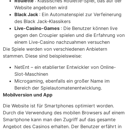
Roulette
: Klassisches Roulette-Spiel, das auf der
Website angeboten wird
Black Jack
: Ein Automatenspiel zur Verfeinerung
des Black Jack-Klassikers
Live-Casino-Games
: Die Benutzer können live
gegen den Croupier spielen und die Erfahrung von
einem Live-Casino nachzuahmen versuchen
Die Spiele werden von verschiedenen Anbietern
stammen. Diese sind beispielsweise:
NetEnt – ein etablierter Entwickler von Online-
Slot-Maschinen
Microgaming, ebenfalls ein großer Name im
Bereich der Spielautomatenentwicklung.
Mobilversion und App
Die Website ist für Smartphones optimiert worden.
Durch die Verwendung des mobilen Browsers auf einem
Smartphone kann man den Zugriff auf das gesamte
Angebot des Casinos erhalten. Der Benutzer erfährt in