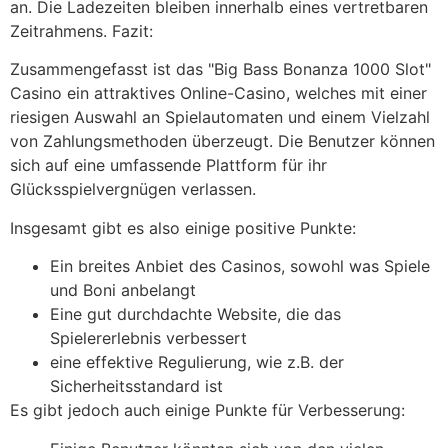
an. Die Ladezeiten bleiben innerhalb eines vertretbaren
Zeitrahmens. Fazit:
Zusammengefasst ist das "Big Bass Bonanza 1000 Slot"
Casino ein attraktives Online-Casino, welches mit einer
riesigen Auswahl an Spielautomaten und einem Vielzahl
von Zahlungsmethoden überzeugt. Die Benutzer können
sich auf eine umfassende Plattform für ihr
Glücksspielvergnügen verlassen.
Insgesamt gibt es also einige positive Punkte:
Ein breites Anbiet des Casinos, sowohl was Spiele
und Boni anbelangt
Eine gut durchdachte Website, die das
Spielererlebnis verbessert
eine effektive Regulierung, wie z.B. der
Sicherheitsstandard ist
Es gibt jedoch auch einige Punkte für Verbesserung: