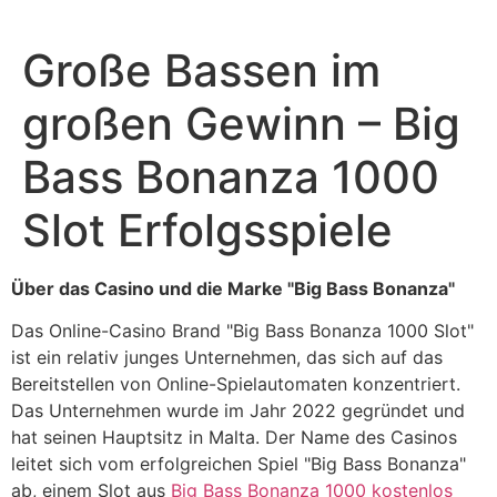
Skip
to
Große Bassen im
content
großen Gewinn – Big
Bass Bonanza 1000
Slot Erfolgsspiele
Über das Casino und die Marke "Big Bass Bonanza"
Das Online-Casino Brand "Big Bass Bonanza 1000 Slot"
ist ein relativ junges Unternehmen, das sich auf das
Bereitstellen von Online-Spielautomaten konzentriert.
Das Unternehmen wurde im Jahr 2022 gegründet und
hat seinen Hauptsitz in Malta. Der Name des Casinos
leitet sich vom erfolgreichen Spiel "Big Bass Bonanza"
ab, einem Slot aus
Big Bass Bonanza 1000 kostenlos