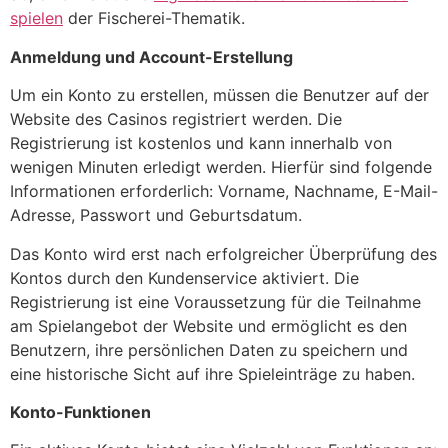
spielen
der Fischerei-Thematik.
Anmeldung und Account-Erstellung
Um ein Konto zu erstellen, müssen die Benutzer auf der
Website des Casinos registriert werden. Die
Registrierung ist kostenlos und kann innerhalb von
wenigen Minuten erledigt werden. Hierfür sind folgende
Informationen erforderlich: Vorname, Nachname, E-Mail-
Adresse, Passwort und Geburtsdatum.
Das Konto wird erst nach erfolgreicher Überprüfung des
Kontos durch den Kundenservice aktiviert. Die
Registrierung ist eine Voraussetzung für die Teilnahme
am Spielangebot der Website und ermöglicht es den
Benutzern, ihre persönlichen Daten zu speichern und
eine historische Sicht auf ihre Spieleinträge zu haben.
Konto-Funktionen