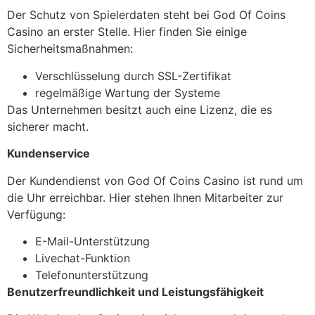
Der Schutz von Spielerdaten steht bei God Of Coins
Casino an erster Stelle. Hier finden Sie einige
Sicherheitsmaßnahmen:
Verschlüsselung durch SSL-Zertifikat
regelmäßige Wartung der Systeme
Das Unternehmen besitzt auch eine Lizenz, die es
sicherer macht.
Kundenservice
Der Kundendienst von God Of Coins Casino ist rund um
die Uhr erreichbar. Hier stehen Ihnen Mitarbeiter zur
Verfügung:
E-Mail-Unterstützung
Livechat-Funktion
Telefonunterstützung
Benutzerfreundlichkeit und Leistungsfähigkeit