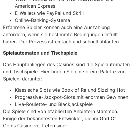
American Express
E-Wallets wie PayPal und Skrill
Online-Banking-Systeme
Erfahrene Spieler können auch eine Auszahlung
anfordern, wenn sie bestimmte Bedingungen erfüllt
haben. Der Prozess ist einfach und schnell ablaufen.
Spielautomaten und Tischspiele
Das Hauptanliegen des Casinos sind die Spielautomaten
und Tischspiele. Hier finden Sie eine breite Palette von
Spielen, darunter:
Klassische Slots wie Book of Ra und Sizzling Hot
Progressive-Jackpot-Slots mit enormen Gewinnen
Live-Roulette- und Blackjackspiele
Die Spiele sind von etablierten Anbietern stammen.
Einige der bekanntesten Entwickler, die im God Of
Coins Casino vertreten sind: