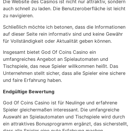
Die Website des Casinos ist nicht nur attraktiv, sondern
auch schnell zu laden. Die Benutzeroberfläche ist leicht
zu navigieren.
Schließlich möchte ich betonen, dass die Informationen
auf dieser Seite rein informativ sind und keine Gewähr
für Vollständigkeit oder Aktualität geben können.
Insgesamt bietet God Of Coins Casino ein
umfangreiches Angebot an Spielautomaten und
Tischspiele, das neue Spieler willkommen heißt. Das
Unternehmen stellt sicher, dass alle Spieler eine sichere
und faire Erfahrung haben.
Endgültige Bewertung
God Of Coins Casino ist für Neulinge und erfahrene
Spieler gleichermaßen interessant. Die umfangreiche
Auswahl an Spielautomaten und Tischspiele wird durch
ein attraktives Bonusprogramm ergänzt, das sicherstellt,
dass alle Spieler eine gute Erfahrung machen.