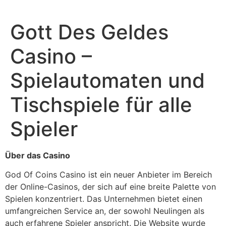
Skip
to
Gott Des Geldes
content
Casino –
Spielautomaten und
Tischspiele für alle
Spieler
Über das Casino
God Of Coins Casino ist ein neuer Anbieter im Bereich
der Online-Casinos, der sich auf eine breite Palette von
Spielen konzentriert. Das Unternehmen bietet einen
umfangreichen Service an, der sowohl Neulingen als
auch erfahrene Spieler anspricht. Die Website wurde