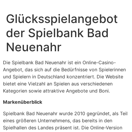
Skip
to
Glücksspielangebot
content
der Spielbank Bad
Neuenahr
Die Spielbank Bad Neuenahr ist ein Online-Casino-
Angebot, das sich auf die Bedürfnisse von Spielerinnen
und Spielern in Deutschland konzentriert. Die Website
bietet eine Vielzahl an Spielen aus verschiedenen
Kategorien sowie attraktive Angebote und Boni.
Markenüberblick
Spielbank Bad Neuenahr wurde 2010 gegründet, als Teil
eines größeren Unternehmens, das bereits in den
Spielhallen des Landes präsent ist. Die Online-Version