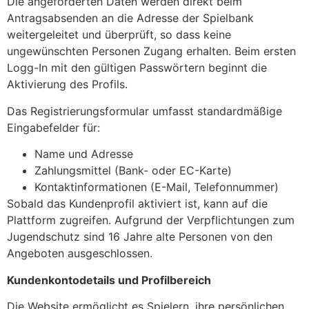
Die angeforderten Daten werden direkt beim
Antragsabsenden an die Adresse der Spielbank
weitergeleitet und überprüft, so dass keine
ungewünschten Personen Zugang erhalten. Beim ersten
Logg-In mit den gültigen Passwörtern beginnt die
Aktivierung des Profils.
Das Registrierungsformular umfasst standardmäßige
Eingabefelder für:
Name und Adresse
Zahlungsmittel (Bank- oder EC-Karte)
Kontaktinformationen (E-Mail, Telefonnummer)
Sobald das Kundenprofil aktiviert ist, kann auf die
Plattform zugreifen. Aufgrund der Verpflichtungen zum
Jugendschutz sind 16 Jahre alte Personen von den
Angeboten ausgeschlossen.
Kundenkontodetails und Profilbereich
Die Website ermöglicht es Spielern, ihre persönlichen