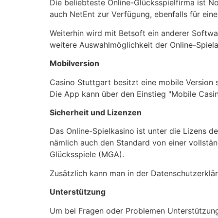
Die beliebteste Online-Glücksspielfirma ist No
auch NetEnt zur Verfügung, ebenfalls für ein
Weiterhin wird mit Betsoft ein anderer Softwa
weitere Auswahlmöglichkeit der Online-Spiela
Mobilversion
Casino Stuttgart besitzt eine mobile Version 
Die App kann über den Einstieg "Mobile Casi
Sicherheit und Lizenzen
Das Online-Spielkasino ist unter die Lizens de
nämlich auch den Standard von einer vollstän
Glücksspiele (MGA).
Zusätzlich kann man in der Datenschutzerklä
Unterstützung
Um bei Fragen oder Problemen Unterstützung 