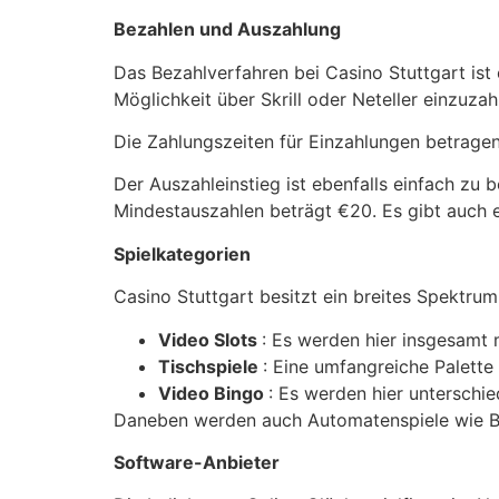
Bezahlen und Auszahlung
Das Bezahlverfahren bei Casino Stuttgart ist 
Möglichkeit über Skrill oder Neteller einzuza
Die Zahlungszeiten für Einzahlungen betrage
Der Auszahleinstieg ist ebenfalls einfach zu 
Mindestauszahlen beträgt €20. Es gibt auch e
Spielkategorien
Casino Stuttgart besitzt ein breites Spektrum 
Video Slots
: Es werden hier insgesamt 
Tischspiele
: Eine umfangreiche Palette 
Video Bingo
: Es werden hier unterschie
Daneben werden auch Automatenspiele wie Ba
Software-Anbieter