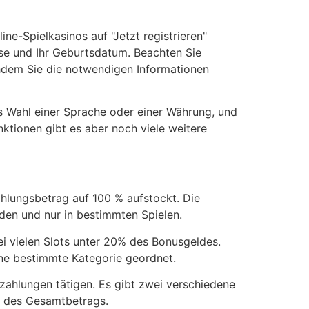
ne-Spielkasinos auf "Jetzt registrieren"
sse und Ihr Geburtsdatum. Beachten Sie
achdem Sie die notwendigen Informationen
s Wahl einer Sprache oder einer Währung, und
ktionen gibt es aber noch viele weitere
ahlungsbetrag auf 100 % aufstockt. Die
en und nur in bestimmten Spielen.
ei vielen Slots unter 20% des Bonusgeldes.
ine bestimmte Kategorie geordnet.
zahlungen tätigen. Es gibt zwei verschiedene
 % des Gesamtbetrags.