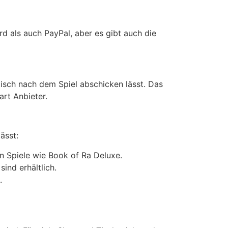
rd als auch PayPal, aber es gibt auch die
tisch nach dem Spiel abschicken lässt. Das
art Anbieter.
ässt:
n Spiele wie Book of Ra Deluxe.
ind erhältlich.
.