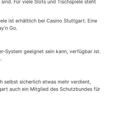
sind. Für viele Slots und Tischspiele steht
e ist erhältlich bei Casino Stuttgart. Eine
ay’n Go.
er-System geeignet sein kann, verfügbar ist.
.
h selbst sicherlich etwas mehr verdient,
gart auch ein Mitglied des Schutzbundes für