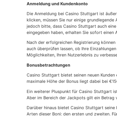
Anmeldung und Kundenkonto
Die Anmeldung bei Casino Stuttgart ist äußers
klicken, müssen Sie nur einige grundlegende
jedoch bitte, dass Casino Stuttgart auch eine
eingegeben haben, erhalten Sie sofort einen 
Nach der erfolgreichen Registrierung können
auch überprüfen lassen, ob Ihre Einzahlungen
Möglichkeiten, Ihren Nutzerlebnis zu verbesse
Bonusbetrachtungen
Casino Stuttgart bietet seinen neuen Kunden 
maximale Höhe der Bonus liegt dabei bei €1
Ein weiterer Pluspunkt für Casino Stuttgart i
Aber im Bereich der Jackpots gilt ein Betrag
Darüber hinaus bietet Casino Stuttgart seine
Arten dieser Boni: den ersten und zweiten. Fü