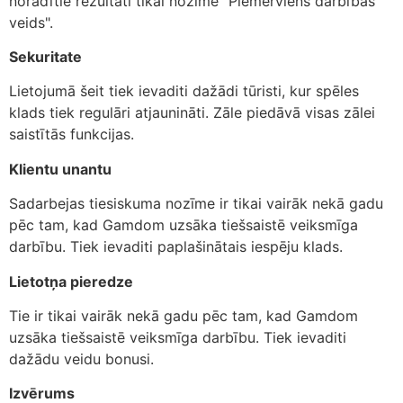
norādītie rezultāti tikai nozīmē "Piemērviens darbības
veids".
Sekuritate
Lietojumā šeit tiek ievaditi dažādi tūristi, kur spēles
klads tiek regulāri atjaunināti. Zāle piedāvā visas zālei
saistītās funkcijas.
Klientu unantu
Sadarbejas tiesiskuma nozīme ir tikai vairāk nekā gadu
pēc tam, kad Gamdom uzsāka tiešsaistē veiksmīga
darbību. Tiek ievaditi paplašinātais iespēju klads.
Lietotņa pieredze
Tie ir tikai vairāk nekā gadu pēc tam, kad Gamdom
uzsāka tiešsaistē veiksmīga darbību. Tiek ievaditi
dažādu veidu bonusi.
Izvērums