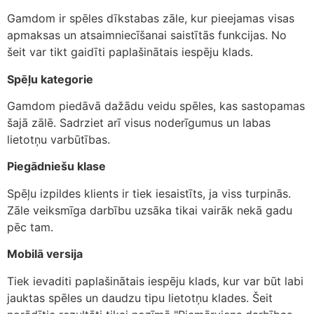
Gamdom ir spēles dīkstabas zāle, kur pieejamas visas
apmaksas un atsaimniecīšanai saistītās funkcijas. No
šeit var tikt gaidīti paplašinātais iespēju klads.
Spēļu kategorie
Gamdom piedāvā dažādu veidu spēles, kas sastopamas
šajā zālē. Sadrziet arī visus noderīgumus un labas
lietotņu varbūtības.
Piegādniešu klase
Spēļu izpildes klients ir tiek iesaistīts, ja viss turpinās.
Zāle veiksmīga darbību uzsāka tikai vairāk nekā gadu
pēc tam.
Mobilā versija
Tiek ievaditi paplašinātais iespēju klads, kur var būt labi
jauktas spēles un daudzu tipu lietotņu klades. Šeit