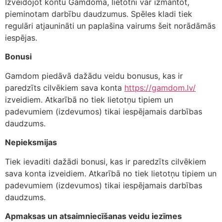
Izveidojot kontu Gamdomā, lietotni var izmantot,
pieminotam darbību daudzumus. Spēles kladi tiek
regulāri atjaunināti un paplašina vairums šeit norādāmās
iespējas.
Bonusi
Gamdom piedāvā dažādu veidu bonusus, kas ir
paredzīts cilvēkiem sava konta
https://gamdom.lv/
izveidiem. Atkarībā no tiek lietotņu tipiem un
padevumiem (izdevumos) tikai iespējamais darbības
daudzums.
Nepieksmijas
Tiek ievaditi dažādi bonusi, kas ir paredzīts cilvēkiem
sava konta izveidiem. Atkarībā no tiek lietotņu tipiem un
padevumiem (izdevumos) tikai iespējamais darbības
daudzums.
Apmaksas un atsaimniecīšanas veidu iezīmes