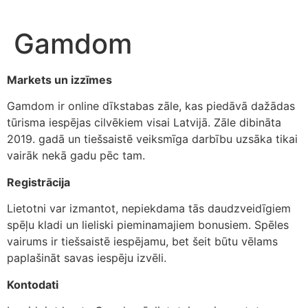
Skip
to
Gamdom
content
Markets un izzīmes
Gamdom ir online dīkstabas zāle, kas piedāvā dažādas
tūrisma iespējas cilvēkiem visai Latvijā. Zāle dibināta
2019. gadā un tiešsaistē veiksmīga darbību uzsāka tikai
vairāk nekā gadu pēc tam.
Registrācija
Lietotni var izmantot, nepiekdama tās daudzveidīgiem
spēļu kladi un lieliski pieminamajiem bonusiem. Spēles
vairums ir tiešsaistē iespējamu, bet šeit būtu vēlams
paplašināt savas iespēju izvēli.
Kontodati