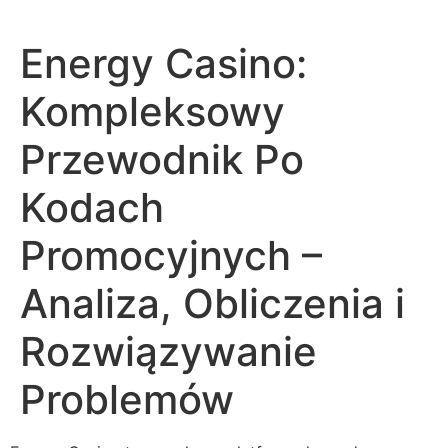
Skip
to
Energy Casino:
content
Kompleksowy
Przewodnik Po
Kodach
Promocyjnych –
Analiza, Obliczenia i
Rozwiązywanie
Problemów