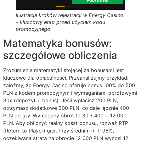
Ilustracja kroków rejestracji w Energy Casino
– kluczowy etap przed użyciem kodu
promocyjnego.
Matematyka bonusów:
szczegółowe obliczenia
Zrozumienie matematyki stojącej za bonusami jest
kluczowe dla opłacalności. Przeanalizujmy przykład:
załóżmy, że Energy Casino oferuje bonus 100% do 500
PLN z kodem promocyjnym i wymaganiami obrotowymi
30x (depozyt + bonus). Jeśli wpłacisz 200 PLN,
otrzymasz dodatkowe 200 PLN, co daje łącznie 400
PLN do gry. Wymagany obrót to 30 * 400 = 12 000
PLN. Aby obliczyć realny koszt bonusu, rozważ RTP
(Return to Player) gier. Przy średnim RTP 96%,
oczekiwana strata na obrocie 12 000 PLN wynosi 12