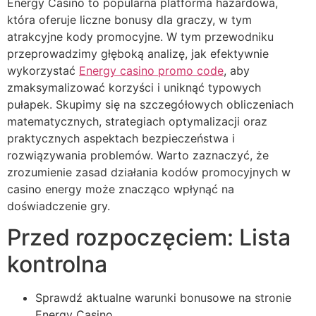
Energy Casino to popularna platforma hazardowa,
która oferuje liczne bonusy dla graczy, w tym
atrakcyjne kody promocyjne. W tym przewodniku
przeprowadzimy głęboką analizę, jak efektywnie
wykorzystać
Energy casino promo code
, aby
zmaksymalizować korzyści i uniknąć typowych
pułapek. Skupimy się na szczegółowych obliczeniach
matematycznych, strategiach optymalizacji oraz
praktycznych aspektach bezpieczeństwa i
rozwiązywania problemów. Warto zaznaczyć, że
zrozumienie zasad działania kodów promocyjnych w
casino energy może znacząco wpłynąć na
doświadczenie gry.
Przed rozpoczęciem: Lista
kontrolna
Sprawdź aktualne warunki bonusowe na stronie
Energy Casino.