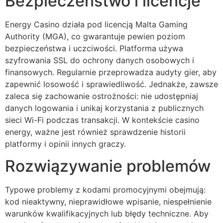
Bezpieczeństwo i licencje
Energy Casino działa pod licencją Malta Gaming
Authority (MGA), co gwarantuje pewien poziom
bezpieczeństwa i uczciwości. Platforma używa
szyfrowania SSL do ochrony danych osobowych i
finansowych. Regularnie przeprowadza audyty gier, aby
zapewnić losowość i sprawiedliwość. Jednakże, zawsze
zaleca się zachowanie ostrożności: nie udostępniaj
danych logowania i unikaj korzystania z publicznych
sieci Wi-Fi podczas transakcji. W kontekście casino
energy, ważne jest również sprawdzenie historii
platformy i opinii innych graczy.
Rozwiązywanie problemów
Typowe problemy z kodami promocyjnymi obejmują:
kod nieaktywny, nieprawidłowe wpisanie, niespełnienie
warunków kwalifikacyjnych lub błędy techniczne. Aby