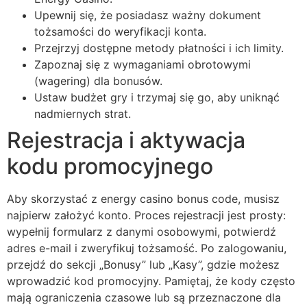
Upewnij się, że posiadasz ważny dokument
tożsamości do weryfikacji konta.
Przejrzyj dostępne metody płatności i ich limity.
Zapoznaj się z wymaganiami obrotowymi
(wagering) dla bonusów.
Ustaw budżet gry i trzymaj się go, aby uniknąć
nadmiernych strat.
Rejestracja i aktywacja
kodu promocyjnego
Aby skorzystać z energy casino bonus code, musisz
najpierw założyć konto. Proces rejestracji jest prosty:
wypełnij formularz z danymi osobowymi, potwierdź
adres e-mail i zweryfikuj tożsamość. Po zalogowaniu,
przejdź do sekcji „Bonusy” lub „Kasy”, gdzie możesz
wprowadzić kod promocyjny. Pamiętaj, że kody często
mają ograniczenia czasowe lub są przeznaczone dla