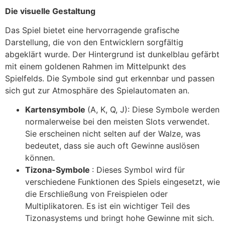
Die visuelle Gestaltung
Das Spiel bietet eine hervorragende grafische
Darstellung, die von den Entwicklern sorgfältig
abgeklärt wurde. Der Hintergrund ist dunkelblau gefärbt
mit einem goldenen Rahmen im Mittelpunkt des
Spielfelds. Die Symbole sind gut erkennbar und passen
sich gut zur Atmosphäre des Spielautomaten an.
Kartensymbole
(A, K, Q, J): Diese Symbole werden
normalerweise bei den meisten Slots verwendet.
Sie erscheinen nicht selten auf der Walze, was
bedeutet, dass sie auch oft Gewinne auslösen
können.
Tizona-Symbole
: Dieses Symbol wird für
verschiedene Funktionen des Spiels eingesetzt, wie
die Erschließung von Freispielen oder
Multiplikatoren. Es ist ein wichtiger Teil des
Tizonasystems und bringt hohe Gewinne mit sich.