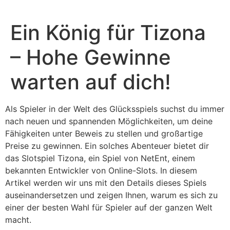
Skip
to
Ein König für Tizona
content
– Hohe Gewinne
warten auf dich!
Als Spieler in der Welt des Glücksspiels suchst du immer
nach neuen und spannenden Möglichkeiten, um deine
Fähigkeiten unter Beweis zu stellen und großartige
Preise zu gewinnen. Ein solches Abenteuer bietet dir
das Slotspiel Tizona, ein Spiel von NetEnt, einem
bekannten Entwickler von Online-Slots. In diesem
Artikel werden wir uns mit den Details dieses Spiels
auseinandersetzen und zeigen Ihnen, warum es sich zu
einer der besten Wahl für Spieler auf der ganzen Welt
macht.