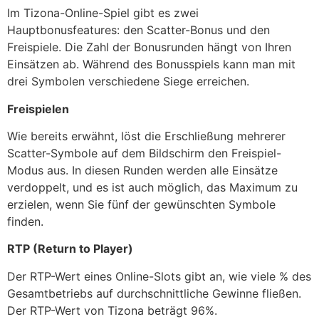
Im Tizona-Online-Spiel gibt es zwei
Hauptbonusfeatures: den Scatter-Bonus und den
Freispiele. Die Zahl der Bonusrunden hängt von Ihren
Einsätzen ab. Während des Bonusspiels kann man mit
drei Symbolen verschiedene Siege erreichen.
Freispielen
Wie bereits erwähnt, löst die Erschließung mehrerer
Scatter-Symbole auf dem Bildschirm den Freispiel-
Modus aus. In diesen Runden werden alle Einsätze
verdoppelt, und es ist auch möglich, das Maximum zu
erzielen, wenn Sie fünf der gewünschten Symbole
finden.
RTP (Return to Player)
Der RTP-Wert eines Online-Slots gibt an, wie viele % des
Gesamtbetriebs auf durchschnittliche Gewinne fließen.
Der RTP-Wert von Tizona beträgt 96%.