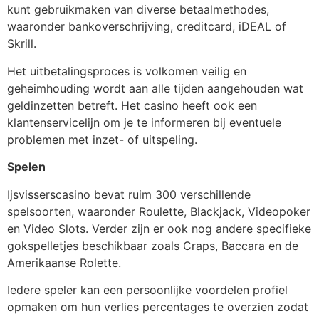
kunt gebruikmaken van diverse betaalmethodes,
waaronder bankoverschrijving, creditcard, iDEAL of
Skrill.
Het uitbetalingsproces is volkomen veilig en
geheimhouding wordt aan alle tijden aangehouden wat
geldinzetten betreft. Het casino heeft ook een
klantenservicelijn om je te informeren bij eventuele
problemen met inzet- of uitspeling.
Spelen
Ijsvisserscasino bevat ruim 300 verschillende
spelsoorten, waaronder Roulette, Blackjack, Videopoker
en Video Slots. Verder zijn er ook nog andere specifieke
gokspelletjes beschikbaar zoals Craps, Baccara en de
Amerikaanse Rolette.
Iedere speler kan een persoonlijke voordelen profiel
opmaken om hun verlies percentages te overzien zodat