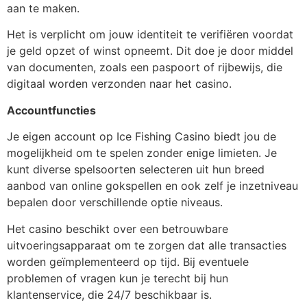
aan te maken.
Het is verplicht om jouw identiteit te verifiëren voordat
je geld opzet of winst opneemt. Dit doe je door middel
van documenten, zoals een paspoort of rijbewijs, die
digitaal worden verzonden naar het casino.
Accountfuncties
Je eigen account op Ice Fishing Casino biedt jou de
mogelijkheid om te spelen zonder enige limieten. Je
kunt diverse spelsoorten selecteren uit hun breed
aanbod van online gokspellen en ook zelf je inzetniveau
bepalen door verschillende optie niveaus.
Het casino beschikt over een betrouwbare
uitvoeringsapparaat om te zorgen dat alle transacties
worden geïmplementeerd op tijd. Bij eventuele
problemen of vragen kun je terecht bij hun
klantenservice, die 24/7 beschikbaar is.