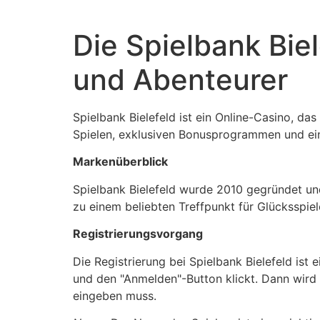
Skip
to
Die Spielbank Biel
content
und Abenteurer
Spielbank Bielefeld ist ein Online-Casino, das
Spielen, exklusiven Bonusprogrammen und eine
Markenüberblick
Spielbank Bielefeld wurde 2010 gegründet un
zu einem beliebten Treffpunkt für Glücksspiel
Registrierungsvorgang
Die Registrierung bei Spielbank Bielefeld ist 
und den "Anmelden"-Button klickt. Dann wird
eingeben muss.