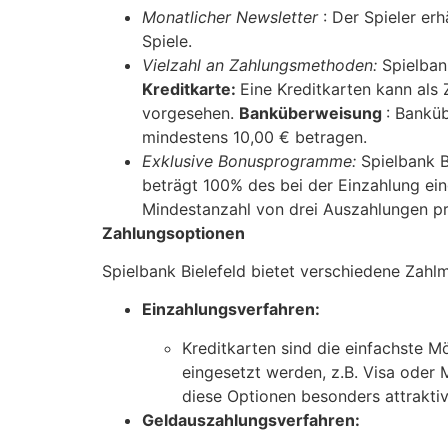
Monatlicher Newsletter
: Der Spieler er
Spiele.
Vielzahl an Zahlungsmethoden:
Spielban
Kreditkarte:
Eine Kreditkarten kann als
vorgesehen.
Banküberweisung
: Bankü
mindestens 10,00 € betragen.
Exklusive Bonusprogramme:
Spielbank B
beträgt 100% des bei der Einzahlung ei
Mindestanzahl von drei Auszahlungen p
Zahlungsoptionen
Spielbank Bielefeld bietet verschiedene Zah
Einzahlungsverfahren:
Kreditkarten sind die einfachste M
eingesetzt werden, z.B. Visa oder
diese Optionen besonders attraktiv
Geldauszahlungsverfahren: