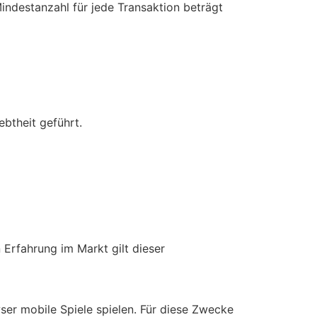
indestanzahl für jede Transaktion beträgt
ebtheit geführt.
 Erfahrung im Markt gilt dieser
ser mobile Spiele spielen. Für diese Zwecke