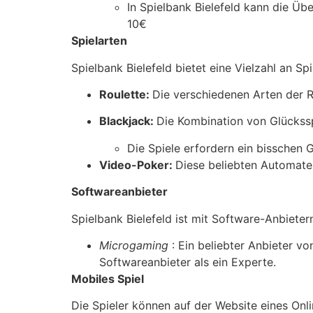
In Spielbank Bielefeld kann die Üb
10€
Spielarten
Spielbank Bielefeld bietet eine Vielzahl an Spi
Roulette:
Die verschiedenen Arten der R
Blackjack:
Die Kombination von Glücksspi
Die Spiele erfordern ein bisschen 
Video-Poker:
Diese beliebten Automate
Softwareanbieter
Spielbank Bielefeld ist mit Software-Anbiete
Microgaming
: Ein beliebter Anbieter v
Softwareanbieter als ein Experte.
Mobiles Spiel
Die Spieler können auf der Website eines Onl