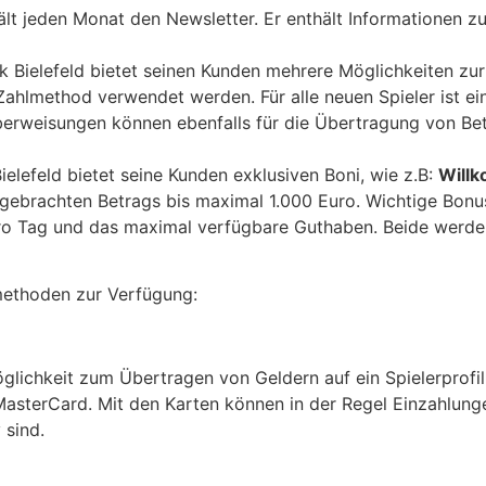
hält jeden Monat den Newsletter. Er enthält Informationen 
k Bielefeld bietet seinen Kunden mehrere Möglichkeiten zu
 Zahlmethod verwendet werden. Für alle neuen Spieler ist e
berweisungen können ebenfalls für die Übertragung von Betr
ielefeld bietet seine Kunden exklusiven Boni, wie z.B:
Will
ngebrachten Betrags bis maximal 1.000 Euro. Wichtige Bonu
ro Tag und das maximal verfügbare Guthaben. Beide werde
lmethoden zur Verfügung:
öglichkeit zum Übertragen von Geldern auf ein Spielerprof
 MasterCard. Mit den Karten können in der Regel Einzahlun
 sind.