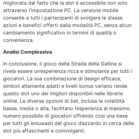
migliorata dal fatto che la slot è accessibile non solo
attraverso l’impostazione PC. La versione mobile
consente a tutti i partecipanti di svolgere le stesse
azioni e benefici offerti dalla modalità PC, senza alcun
cambiamento significativo in termini di qualità o
convenienza.
Analisi Complessiva
In conclusione, il gioco della Strada della Gallina si
rivela essere un’esperienza ricca e stimolante per tutti i
giocatori. La sua combinazione di design efficace,
simboli altamente adatti e livelli bonus variano rende
questo slot uno dei migliori disponibili nelle librerie
online. Le diverse opzioni di bet, inclusa la volatilità
bassa, media o alta, facilitano l’esperienza al massimo
numero possibile di giocatori offrendo così una base
per tutti gli entusiasti del gioco d’azzardo in cerca delle
slot più affascinanti e coinvolgenti.