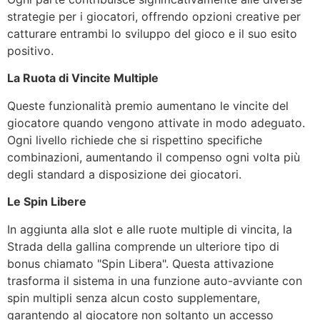
strategie per i giocatori, offrendo opzioni creative per
catturare entrambi lo sviluppo del gioco e il suo esito
positivo.
La Ruota di Vincite Multiple
Queste funzionalità premio aumentano le vincite del
giocatore quando vengono attivate in modo adeguato.
Ogni livello richiede che si rispettino specifiche
combinazioni, aumentando il compenso ogni volta più
degli standard a disposizione dei giocatori.
Le Spin Libere
In aggiunta alla slot e alle ruote multiple di vincita, la
Strada della gallina comprende un ulteriore tipo di
bonus chiamato "Spin Libera". Questa attivazione
trasforma il sistema in una funzione auto-avviante con
spin multipli senza alcun costo supplementare,
garantendo al giocatore non soltanto un accesso