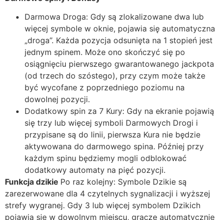
Darmowa Droga: Gdy są zlokalizowane dwa lub
więcej symbole w oknie, pojawia się automatyczna
„droga”. Każda pozycja odsunięta na 1 stopień jest
jednym spinem. Może ono skończyć się po
osiągnięciu pierwszego gwarantowanego jackpota
(od trzech do szóstego), przy czym może także
być wycofane z poprzedniego poziomu na
dowolnej pozycji.
Dodatkowy spin za 7 Kury: Gdy na ekranie pojawią
się trzy lub więcej symboli Darmowych Drogi i
przypisane są do linii, pierwsza Kura nie będzie
aktywowana do darmowego spina. Później przy
każdym spinu będziemy mogli odblokować
dodatkowy automaty na pięć pozycji.
Funkcja dzikie
Po raz kolejny: Symbole Dzikie są
zarezerwowane dla 4 czytelnych sygnalizacji i wyższej
strefy wygranej. Gdy 3 lub więcej symbolem Dzikich
pojawia się w dowolnym miejscu, gracze automatycznie