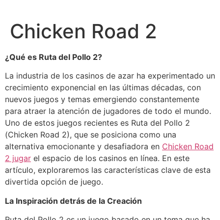
Skip
to
Chicken Road 2
content
¿Qué es Ruta del Pollo 2?
La industria de los casinos de azar ha experimentado un
crecimiento exponencial en las últimas décadas, con
nuevos juegos y temas emergiendo constantemente
para atraer la atención de jugadores de todo el mundo.
Uno de estos juegos recientes es Ruta del Pollo 2
(Chicken Road 2), que se posiciona como una
alternativa emocionante y desafiadora en
Chicken Road
2 jugar
el espacio de los casinos en línea. En este
artículo, exploraremos las características clave de esta
divertida opción de juego.
La Inspiración detrás de la Creación
Ruta del Pollo 2 es un juego basado en un tema que ha