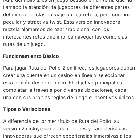
llamado la atención de jugadores de diferentes partes
del mundo: el clásico viaje por carretera, pero con una
peculiar y atractiva twist. Esta versión innovadora
mezcla elementos de azar tradicional con los
interesantes retos que implica navegar las complejas
rutas de un juego.
Funcionamiento Básico
Para jugar Ruta del Pollo 2 en línea, los jugadores deben
crear una cuenta en un casino en línea y seleccionar
esta opción desde el menú. El objetivo principal es
completar la travesía por diversas ubicaciones, cada
una con sus propias reglas de juego e incentivos únicos.
Tipos o Variaciones
A diferencia del primer título de Ruta del Pollo, su
versión 2 incluye variadas opciones y características
innovadoras que ofrecen experiencias inmersivas a los