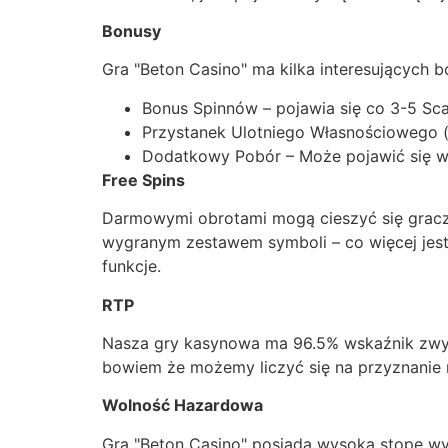
Bonusy
Gra "Beton Casino" ma kilka interesujących 
Bonus Spinnów – pojawia się co 3-5 Sca
Przystanek Ulotniego Własnościowego (o
Dodatkowy Pobór – Może pojawić się w po
Free Spins
Darmowymi obrotami mogą cieszyć się gracze,
wygranym zestawem symboli – co więcej jest
funkcje.
RTP
Nasza gry kasynowa ma 96.5% wskaźnik zwyci
bowiem że możemy liczyć się na przyznanie
Wolność Hazardowa
Gra "Beton Casino" posiada wysoką stopę wy