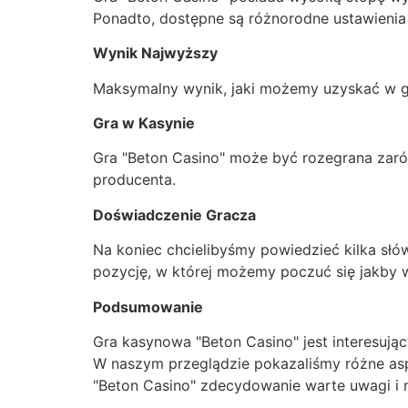
Ponadto, dostępne są różnorodne ustawienia g
Wynik Najwyższy
Maksymalny wynik, jaki możemy uzyskać w grz
Gra w Kasynie
Gra "Beton Casino" może być rozegrana zarów
producenta.
Doświadczenie Gracza
Na koniec chcielibyśmy powiedzieć kilka słó
pozycję, w której możemy poczuć się jakby
Podsumowanie
Gra kasynowa "Beton Casino" jest interesują
W naszym przeglądzie pokazaliśmy różne asp
"Beton Casino" zdecydowanie warte uwagi i m