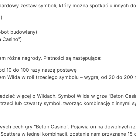
dardowy zestaw symboli, który można spotkać u innych dos
i)
obot budowlany)
n Casino")
m różne nagrody. Płatności są następujące:
 od 10 do 100 razy naszą postawę
em Wilda w roli trzeciego symbolu – wygraj od 20 do 200 
iedzieć więcej o Wildach. Symbol Wilda w grze "Beton Cas
o trzeci lub czwarty symbol, tworząc kombinację z innymi 
kawych cech gry "Beton Casino". Pojawia on na dowolnych 
ej Scattera w jednej kombinacji, zostanie nam przyznane 1