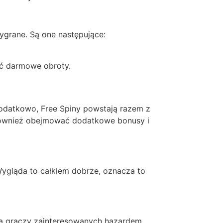
ygrane. Są one następujące:
ać darmowe obroty.
Dodatkowo, Free Spiny powstają razem z
 również obejmować dodatkowe bonusy i
ygląda to całkiem dobrze, oznacza to
la graczy zainteresowanych hazardem.