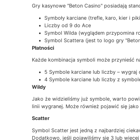
Gry kasynowe "Beton Casino" posiadają stan
Symboły karciane (trefle, karo, kier i pik
Liczby od 9 do Ace
Symbol Wilda (wyglądem przypomina r
Symbol Scattera (jest to logo gry "Beto
Płatności
Każde kombinacja symboli może przynieść na
5 Symbole karciane lub liczby – wygraj
4 Symbole karciane lub liczby z symbol
Wildy
Jako że widzieliśmy już symbole, warto pow
linii wygranej. Może również pojawić się jak
Scatter
Symbol Scatter jest jedną z najbardziej cie
Dodatkowo, jeśli pojawiliśmy się 3 lub więc