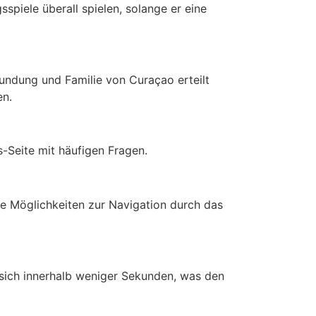
spiele überall spielen, solange er eine
sundung und Familie von Curaçao erteilt
en.
-Seite mit häufigen Fragen.
ele Möglichkeiten zur Navigation durch das
 sich innerhalb weniger Sekunden, was den