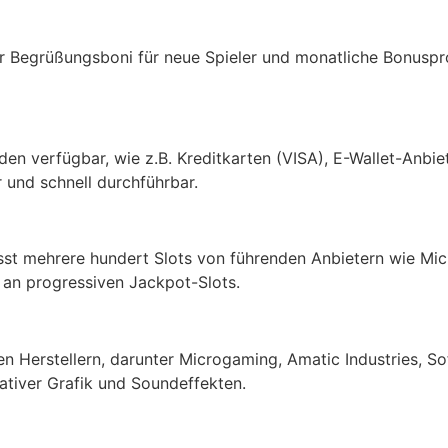
ter Begrüßungsboni für neue Spieler und monatliche Bonus
n verfügbar, wie z.B. Kreditkarten (VISA), E-Wallet-Anbiet
 und schnell durchführbar.
st mehrere hundert Slots von führenden Anbietern wie Mic
 an progressiven Jackpot-Slots.
n Herstellern, darunter Microgaming, Amatic Industries, S
ativer Grafik und Soundeffekten.