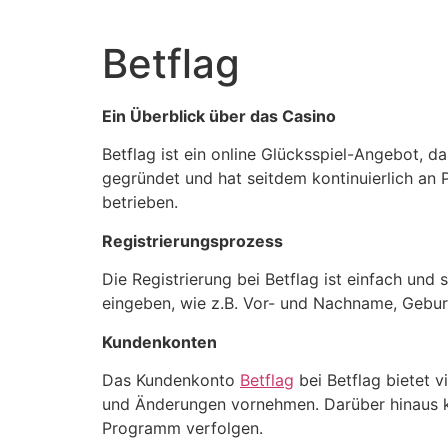
Skip
to
Betflag
content
Ein Überblick über das Casino
Betflag ist ein online Glücksspiel-Angebot, d
gegründet und hat seitdem kontinuierlich an 
betrieben.
Registrierungsprozess
Die Registrierung bei Betflag ist einfach und
eingeben, wie z.B. Vor- und Nachname, Gebur
Kundenkonten
Das Kundenkonto
Betflag
bei Betflag bietet v
und Änderungen vornehmen. Darüber hinaus ka
Programm verfolgen.