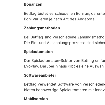
Bonanzen
Betflag bietet verschiedenen Boni an, darun
Boni variieren je nach Art des Angebots.
Zahlungsmethoden
Bei Betflag sind verschiedene Zahlungsmethode
Die Ein- und Auszahlungsprozesse sind sicher
Spielautomaten
Der Spielautomaten-Sektor von Betflag umfas
EvoPlay. Darüber hinaus gibt es eine Auswahl
Softwareanbieter
Betflag verwendet Software von verschiedene
bieten hochwertige Spielautomaten mit innov
Mobilversion