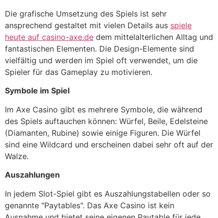
Die grafische Umsetzung des Spiels ist sehr
ansprechend gestaltet mit vielen Details aus
spiele
heute auf casino-axe.de
dem mittelalterlichen Alltag und
fantastischen Elementen. Die Design-Elemente sind
vielfältig und werden im Spiel oft verwendet, um die
Spieler für das Gameplay zu motivieren.
Symbole im Spiel
Im Axe Casino gibt es mehrere Symbole, die während
des Spiels auftauchen können: Würfel, Beile, Edelsteine
(Diamanten, Rubine) sowie einige Figuren. Die Würfel
sind eine Wildcard und erscheinen dabei sehr oft auf der
Walze.
Auszahlungen
In jedem Slot-Spiel gibt es Auszahlungstabellen oder so
genannte "Paytables". Das Axe Casino ist kein
Ausnahme und bietet seine eigenen Paytable für jede