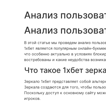
Skip
to
Анализ пользова
content
Анализ пользова
В этой статье мы проведем анализ пользо
1хбет является популярным онлайн-букмек
что особенно актуально в условиях блоки
востребованы и какие неудобства возника
Что такое 1хбет зерк
Зеркало 1хбет представляет собой альтер
Зеркала создаются для того, чтобы польз
Поскольку доступ к основному сайту мож
игроков.