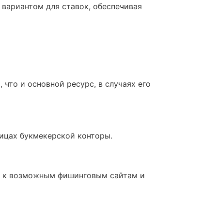
 вариантом для ставок, обеспечивая
 что и основной ресурс, в случаях его
ицах букмекерской конторы.
ми к возможным фишинговым сайтам и