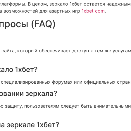
платформы. В целом, зеркало 1хбет остается надежным
а возможностей для азартных игр
1xbet com
.
просы (FAQ)
 сайта, который обеспечивает доступ к тем же услугам,
кало 1хбет?
а специализированных форумах или официальных стран
зовании зеркала?
ую защиту, пользователям следует быть внимательны
.
а зеркале 1хбет?