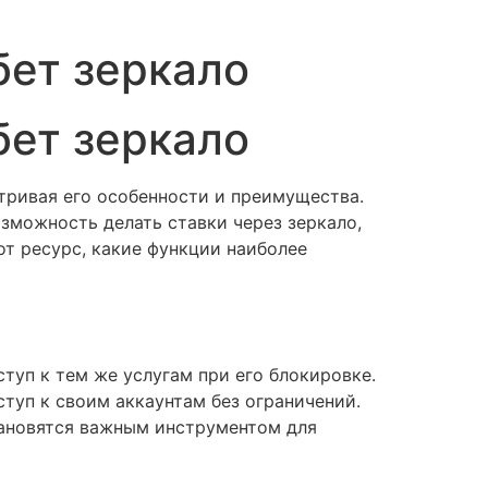
бет зеркало
бет зеркало
атривая его особенности и преимущества.
зможность делать ставки через зеркало,
от ресурс, какие функции наиболее
туп к тем же услугам при его блокировке.
ступ к своим аккаунтам без ограничений.
тановятся важным инструментом для