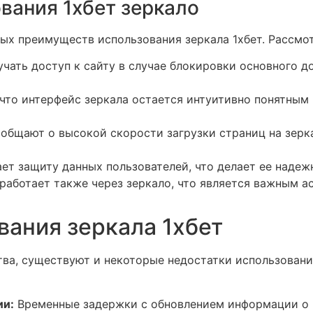
вания 1хбет зеркало
ых преимуществ использования зеркала 1хбет. Рассмо
чать доступ к сайту в случае блокировки основного д
что интерфейс зеркала остается интуитивно понятным 
общают о высокой скорости загрузки страниц на зерк
т защиту данных пользователей, что делает ее надеж
аботает также через зеркало, что является важным а
вания зеркала 1хбет
ва, существуют и некоторые недостатки использования
ии:
Временные задержки с обновлением информации о к