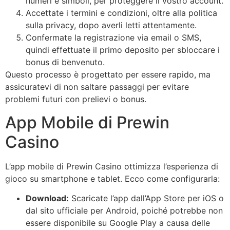
numeri e simboli, per proteggere il vostro account.
Accettate i termini e condizioni, oltre alla politica
sulla privacy, dopo averli letti attentamente.
Confermate la registrazione via email o SMS,
quindi effettuate il primo deposito per sbloccare i
bonus di benvenuto.
Questo processo è progettato per essere rapido, ma
assicuratevi di non saltare passaggi per evitare
problemi futuri con prelievi o bonus.
App Mobile di Prewin
Casino
L’app mobile di Prewin Casino ottimizza l’esperienza di
gioco su smartphone e tablet. Ecco come configurarla:
Download:
Scaricate l’app dall’App Store per iOS o
dal sito ufficiale per Android, poiché potrebbe non
essere disponibile su Google Play a causa delle