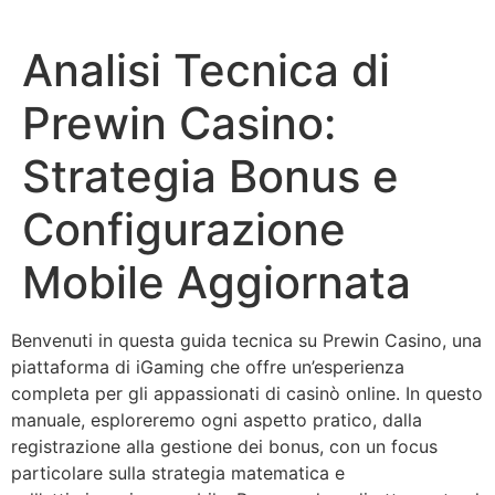
Skip
to
Analisi Tecnica di
content
Prewin Casino:
Strategia Bonus e
Configurazione
Mobile Aggiornata
Benvenuti in questa guida tecnica su Prewin Casino, una
piattaforma di iGaming che offre un’esperienza
completa per gli appassionati di casinò online. In questo
manuale, esploreremo ogni aspetto pratico, dalla
registrazione alla gestione dei bonus, con un focus
particolare sulla strategia matematica e