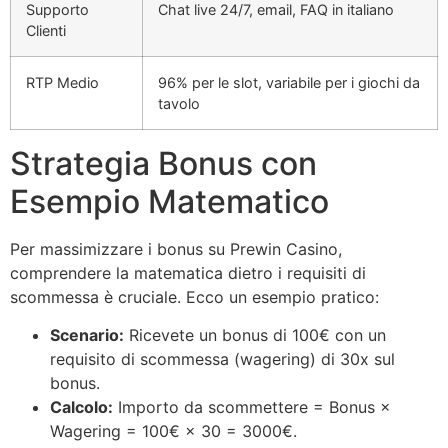
Supporto
Chat live 24/7, email, FAQ in italiano
Clienti
RTP Medio
96% per le slot, variabile per i giochi da
tavolo
Strategia Bonus con
Esempio Matematico
Per massimizzare i bonus su Prewin Casino,
comprendere la matematica dietro i requisiti di
scommessa è cruciale. Ecco un esempio pratico:
Scenario:
Ricevete un bonus di 100€ con un
requisito di scommessa (wagering) di 30x sul
bonus.
Calcolo:
Importo da scommettere = Bonus ×
Wagering = 100€ × 30 = 3000€.