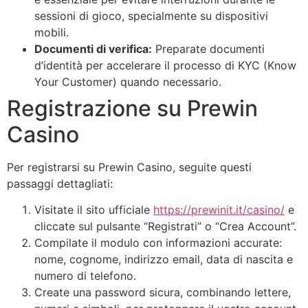
sessioni di gioco, specialmente su dispositivi
mobili.
Documenti di verifica:
Preparate documenti
d’identità per accelerare il processo di KYC (Know
Your Customer) quando necessario.
Registrazione su Prewin
Casino
Per registrarsi su Prewin Casino, seguite questi
passaggi dettagliati:
Visitate il sito ufficiale
https://prewinit.it/casino/
e
cliccate sul pulsante “Registrati” o “Crea Account”.
Compilate il modulo con informazioni accurate:
nome, cognome, indirizzo email, data di nascita e
numero di telefono.
Create una password sicura, combinando lettere,