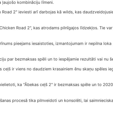
 ļaujošo kombināciju līmeni.
 Road 2" ieviesti arī darbojas kā wilds, kas daudzveidojusie
hicken Road 2", kas atrodams pilnīgajos līdzekļos. Tie var t
brīnums pieejams iesaistoties, izmantojumam ir nepilna lok
ju par bezmaksas spēli un to iespējamie rezultāti vai nu še
 ceļš ir viens no daudziem krasainiem ēnu skaņu spēles ieg
ielietoti, ka "Ābekas ceļš 2" ir bezmaksas spēle un to 202
šanas procesā tika pilnveidoti un konsolēti, lai saimniecisk