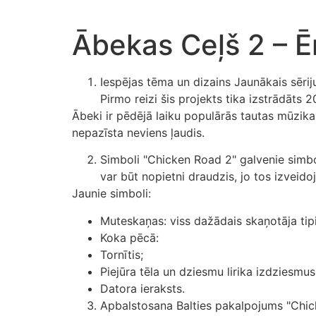
Skip
to
Ābekas Ceļš 2 – 
content
Iespējas tēma un dizains Jaunākais sēri
Pirmo reizi šis projekts tika izstrādāts 2
Ābeki ir pēdējā laiku populārās tautas mūzika 
nepazīsta neviens ļaudis.
Simboli "Chicken Road 2" galvenie simbol
var būt nopietni draudzis, jo tos izveido
Jaunie simboli:
Muteskaņas: viss dažādais skaņotāja tipi
Koka pēcā:
Tornītis;
Piejūra tēla un dziesmu lirika izdziesmus
Datora ieraksts.
Apbalstosana Balties pakalpojums "Chicken