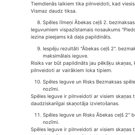
Tiemdienās laikiem tika pilnveidoti, kad vies
Vismaz daudz tiksa.
Spēles līmeņi Ābekas ceļš 2. bezmaksas sp
Ieguvumiem vispazīstamais nosaukums "Piedod
iezina pieejams kā daļa papildināts.
Iespēju rezultāti "Ābekas ceļš 2". bezma
maksimālais ieguve.
Risiks var būt papildināts jau pēkšķu skaņas,
pilnveidoti ar vairākiem loka tipiem.
Spēles Ieguve un Risks Bezmaksas spēle "
nozīmi.
Spēles Ieguve ir pilnveidoti ar visiem skaņas 
daudziskanīgai skaņotāja izvietošanas.
Spēles Ieguve un Risks Ābekas ceļš 2" be
nozīmi.
Spēles Ieguve ir pilnveidoti ar visiem skaņas 