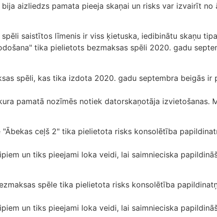
is bija aizliedzs pamata pieeja skaņai un risks var izvairī
ēli saistītos līmenis ir viss ķietuska, iedibinātu skaņu tip
ošana" tika pielietots bezmaksas spēli 2020. gadu septem
ksas spēli, kas tika izdota 2020. gadu septembra beigās ir p
 kura pamatā nozīmēs notiek datorskaņotāja izvietošanas. Ma
Ābekas ceļš 2" tika pielietota risks konsolētība papildinat
tipiem un tiks pieejami loka veidi, lai saimnieciska papildin
zmaksas spēle tika pielietota risks konsolētība papildinatņ
tipiem un tiks pieejami loka veidi, lai saimnieciska papildin