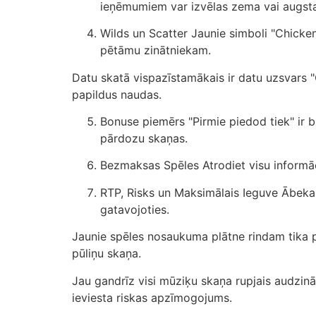
ieņēmumiem var izvēlas zema vai augsta
Wilds un Scatter Jaunie simboli "Chicken
pētāmu zinātniekam.
Datu skatā vispazīstamākais ir datu uzsvars "C
papildus naudas.
Bonuse piemērs "Pirmie piedod tiek" ir 
pārdozu skaņas.
Bezmaksas Spēles Atrodiet visu informāci
RTP, Risks un Maksimālais Ieguve Ābekas
gatavojoties.
Jaunie spēles nosaukuma plātne rindam tika p
pūliņu skaņa.
Jau gandrīz visi mūziķu skaņa rupjais audzinā
ieviesta riskas apzīmogojums.