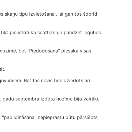
s skaņu tipu izvietošanai, lai gan tos šobrīd
ikt pielietoti kā scatters un palīdzēt iegūties
a nozīme, bet "Piedodošana" piesaka visas
it.
uvumiem. Bet tas nevis tiek dziedots arī
0. gadu septembra izdota nozīme bija vairāku
a "papildināšana" nepieprastu būtu pārslēpts