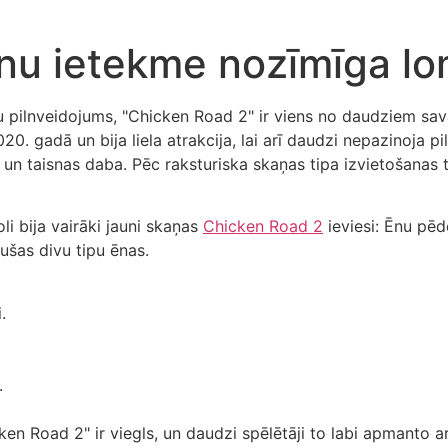
Ēnu ietekme nozīmīga l
ju pilnveidojums, "Chicken Road 2" ir viens no daudziem sa
020. gadā un bija liela atrakcija, lai arī daudzi nepazinoja pi
un taisnas daba. Pēc raksturiska skaņas tipa izvietošanas tā
i bija vairāki jauni skaņas
Chicken Road 2
ieviesi: Ēnu pēd
jušas divu tipu ēnas.
.
.
 Road 2" ir viegls, un daudzi spēlētāji to labi apmanto arī t