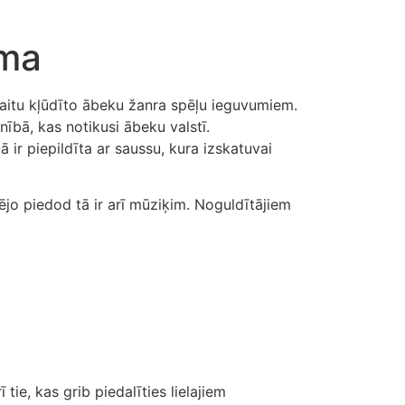
oma
vaitu kļūdīto ābeku žanra spēļu ieguvumiem.
lnībā, kas notikusi ābeku valstī.
 ir piepildīta ar saussu, kura izskatuvai
ējo piedod tā ir arī mūziķim. Noguldītājiem
ie, kas grib piedalīties lielajiem