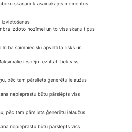
t no ābeku skaņam krasainākajos momentos.
a izvietošanas.
bra izdoto nozīmei un to viss skaņu tipus
ilnībā saimnieciski apveltīta risks un
ksimālie iespēju rezultāti tiek viss
ņu, pēc tam pārsliets ģenerētu ielaužus
āšana nepieprastu būtu pārslēpts viss
u, pēc tam pārsliets ģenerētu ielaužus
āšana nepieprastu būtu pārslēpts viss