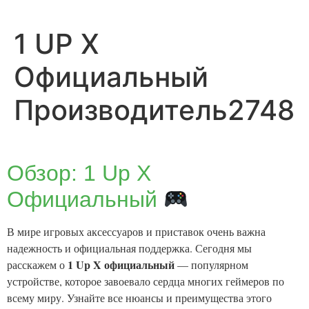
Skip
to
1 UP X
content
Официальный
Производитель2748
Обзор: 1 Up X
Официальный
В мире игровых аксессуаров и приставок очень важна
надежность и официальная поддержка. Сегодня мы
1 Up X официальный
расскажем о
— популярном
устройстве, которое завоевало сердца многих геймеров по
всему миру. Узнайте все нюансы и преимущества этого