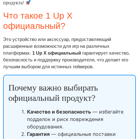
продукта!
Что такое 1 Up X
официальный?
Это устройство или аксессуар, предоставляющий
расширенные возможности для игр на различных
платформах.
1 Up X официальный
гарантирует качество,
безопасность и поддержку производителя, что делает его
лучшим выбором для истинных геймеров.
Почему важно выбирать
официальный продукт?
Качество и безопасность
— избегайте
подделок и риск повреждения
оборудования.
Гарантия
— официальные поставки