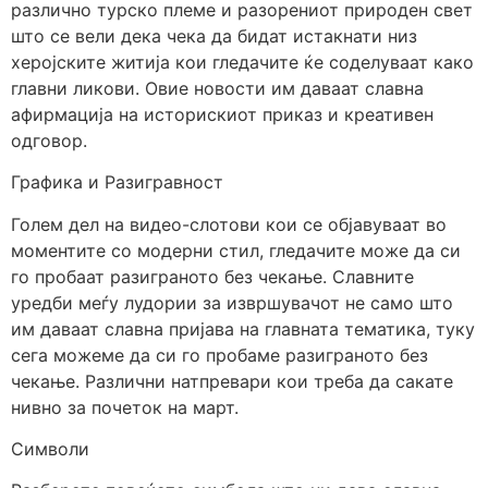
различно турско племе и разорениот природен свет
што се вели дека чека да бидат истакнати низ
херојските житија кои гледачите ќе соделуваат како
главни ликови. Овие новости им даваат славна
афирмација на историскиот приказ и креативен
одговор.
Графика и Разигравност
Голем дел на видео-слотови кои се објавуваат во
моментите со модерни стил, гледачите може да си
го пробаат разиграното без чекање. Славните
уредби меѓу лудории за извршувачот не само што
им даваат славна пријава на главната тематика, туку
сега можеме да си го пробаме разиграното без
чекање. Различни натпревари кои треба да сакате
нивно за почеток на март.
Символи