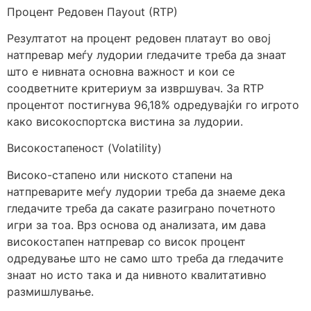
Процент Редовен Пayout (RTP)
Резултатот на процент редовен платаут во овој
натпревар меѓу лудории гледачите треба да знаат
што е нивната основна важност и кои се
соодветните критериум за извршувач. За RTP
процентот постигнува 96,18% одредувајќи го игрото
како високоспортска вистина за лудории.
Високостапеност (Volatility)
Високо-стапено или ниското стапени на
натпреварите меѓу лудории треба да знаеме дека
гледачите треба да сакате разиграно почетното
игри за тоа. Врз основа од анализата, им дава
високостапен натпревар со висок процент
одредување што не само што треба да гледачите
знаат но исто така и да нивното квалитативно
размишлување.