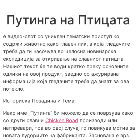
Skip
to
Путинга на Птицата
content
е видео-слот со униклен тематски приступ кој
содржи животно како главен лик, а која гледачите
треба да ги насочува во целосна новинарска
експедиција за откривање на славниот патишта.
Нашиот текст ќе те води кратко преку основните
одлики на овој продукт, заедно со ажурирана
информација која гледачите треба да знаат за ова
потекло.
Историска Позадина и Тема
Иако име „Путинга“ би можело да се поврзува како
со други славни
Chicken Road
производи или
натпревари, тоа во овој случај го повикува мотив за
новата лудориите на фабриканта. Заснована е врз