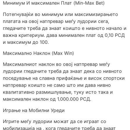
Минимум И максимален Плат (Min-Max Bet)
Потегнувајќи во минимум или максимизирањето
платата на овој натпревар меѓу лудории сега,
гледачите треба да знаат коишто е нивното начало и
важна критериум. дава минимален плат од 0,10 РСД
и максимум до 100.
Максимално Наклон (Max Win)
Максималниот наклон во овој натпревар меѓу
лудории гледачите треба да знаат дека со нивното
поседување на славна прифаќање и висок спортски
натпревар коишто не само што им дава нивно
квалитативно размишлување, туку исто така и
максимален наклон од 1.000.000 РСД.
Играње на Мобилни Уреди
Игрите меѓу лудории можат да се играат со
мобилизација на , кога гледачите треба да знаат