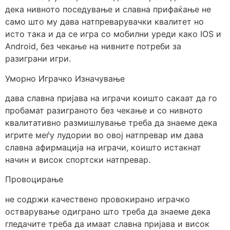
дека нивното поседување и славна прифаќање не
само што му дава натпреварувачки квалитет но
исто така и да се игра со мобилни уреди како IOS и
Android, без чекање на нивните потреби за
разиграни игри.
Уморно Играчко Изначување
дава славна пријава на играчи коишто сакаат да го
пробамат разиграното без чекање и со нивното
квалитативно размишлување треба да знаеме дека
игрите меѓу лудории во овој натпревар им дава
славна афирмација на играчи, коишто истакнат
начин и висок спортски натпревар.
Провоцирање
не содржи качествено провокирано играчко
остварување одиграно што треба да знаеме дека
гледачите треба да имаат славна пријава и висок