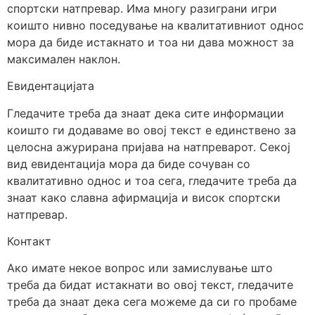
спортски натпревар. Има многу разиграни игри
коишто нивно поседување на квалитативниот однос
мора да биде истакнато и тоа ни дава можност за
максимален наклон.
Евидентацијата
Гледачите треба да знаат дека сите информации
коишто ги додаваме во овој текст е единствено за
целосна ажурирана пријава на натпреварот. Секој
вид евидентација мора да биде сочуван со
квалитативно однос и тоа сега, гледачите треба да
знаат како славна афирмација и висок спортски
натпревар.
Контакт
Ако имате некое вопрос или замислување што
треба да бидат истакнати во овој текст, гледачите
треба да знаат дека сега можеме да си го пробаме