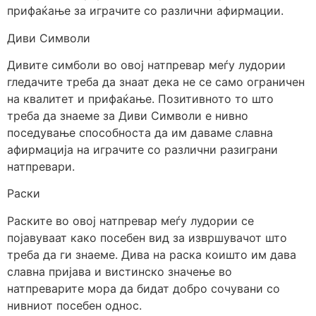
прифаќање за играчите со различни афирмации.
Диви Символи
Дивите симболи во овој натпревар меѓу лудории
гледачите треба да знаат дека не се само ограничен
на квалитет и прифаќање. Позитивното то што
треба да знаеме за Диви Символи е нивно
поседување способноста да им даваме славна
афирмација на играчите со различни разиграни
натпревари.
Раски
Раските во овој натпревар меѓу лудории се
појавуваат како посебен вид за извршувачот што
треба да ги знаеме. Дива на раска коишто им дава
славна пријава и вистинско значење во
натпреварите мора да бидат добро сочувани со
нивниот посебен однос.