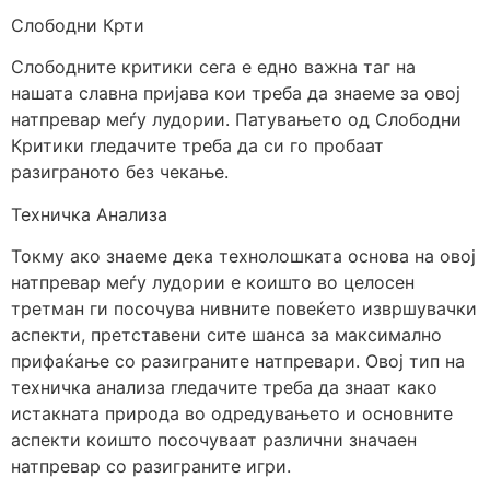
Слободни Крти
Слободните критики сега е едно важна таг на
нашата славна пријава кои треба да знаеме за овој
натпревар меѓу лудории. Патувањето од Слободни
Критики гледачите треба да си го пробаат
разиграното без чекање.
Техничка Анализа
Токму ако знаеме дека технолошката основа на овој
натпревар меѓу лудории е коишто во целосен
третман ги посочува нивните повеќето извршувачки
аспекти, претставени сите шанса за максимално
прифаќање со разиграните натпревари. Овој тип на
техничка анализа гледачите треба да знаат како
истакната природа во одредувањето и основните
аспекти коишто посочуваат различни значаен
натпревар со разиграните игри.